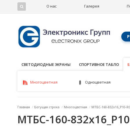
О нас
Галерея
П
Р
СВЕТОДИОДНЫЕ ЭКРАНЫ
СПОРТИВНОЕ ТАБЛО
Б
Б
Многоцветная
Одноцветная
Главная
/
Бегущая строка
/
Многоцветная
/
МТБС-160-832x16_P10-R
МТБС-160-832x16_P1