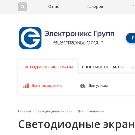
О нас
Галерея
П
Р
СВЕТОДИОДНЫЕ ЭКРАНЫ
СВЕТОДИОДНЫЕ ЭКРАНЫ
СПОРТИВНОЕ ТАБЛО
Б
Для помещения
Для улицы
Главная
/
Светодиодные экраны
/
Для помещения
Светодиодные экра