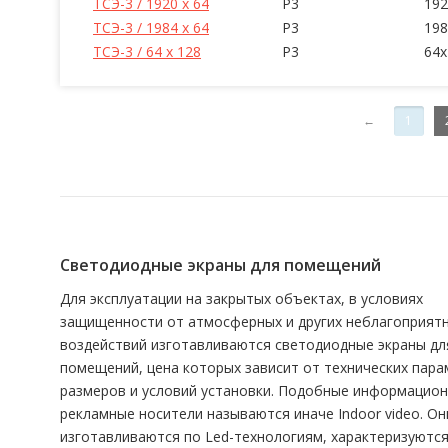
ТСЭ-3 / 1920 x 64
P3
192
ТСЭ-3 / 1984 x 64
P3
198
ТСЭ-3 / 64 x 128
P3
64x
←
1
Светодиодные экраны для помещений
Для эксплуатации на закрытых объектах, в условиях
защищенности от атмосферных и других неблагоприят
воздействий изготавливаются светодиодные экраны дл
помещений, цена которых зависит от технических пара
размеров и условий установки. Подобные информацион
рекламные носители называются иначе Indoor video. Он
изготавливаются по Led-технологиям, характеризуютс