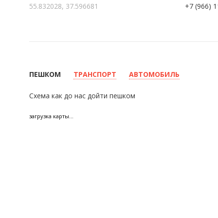
55.832028, 37.596681
+7 (966) 
ПЕШКОМ
ТРАНСПОРТ
АВТОМОБИЛЬ
Схема как до нас дойти пешком
загрузка карты...