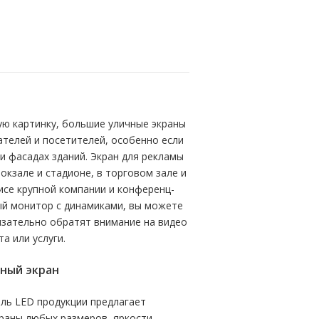
ю картинку, большие уличные экраны
телей и посетителей, особенно если
и фасадах зданий. Экран для рекламы
окзале и стадионе, в торговом зале и
исе крупной компании и конференц-
ый монитор с динамиками, вы можете
язательно обратят внимание на видео
а или услуги.
дный экран
ль LED продукции предлагает
раны любых размеров, яркости