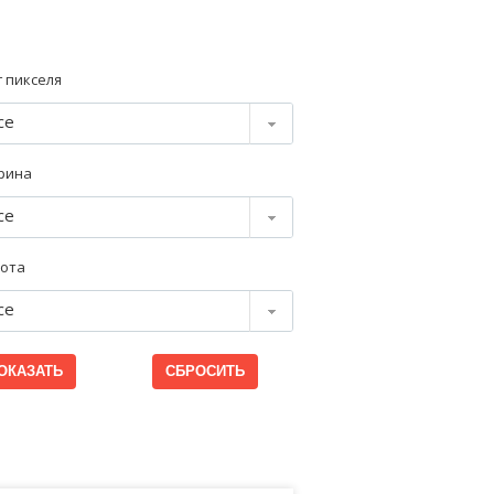
 пикселя
се
рина
се
ота
се