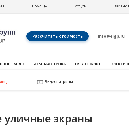
рея
Помощь
Услуги
Ваканс
Рассчитать стоимость
info@elgp.ru
ВНОЕ ТАБЛО
БЕГУЩАЯ СТРОКА
ТАБЛО ВАЛЮТ
ЭЛЕКТРО
улицы
Видеовитрины
 уличные экраны