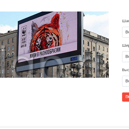
Шаг
В
Ши
В
Выс
В