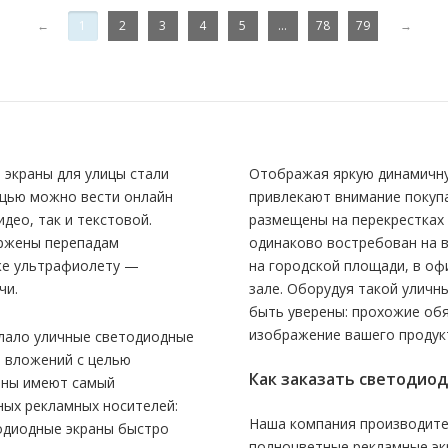
←
1
2
3
4
5
...
78
79
→
 экраны для улицы стали
Отображая яркую динамичну
щью можно вести онлайн
привлекают внимание покупа
део, так и текстовой.
размещены на перекрестках 
ержены перепадам
одинаково востребован на в
кже ультрафиолету —
на городской площади, в оф
чи.
зале. Оборудуя такой уличн
быть уверены: прохожие об
изображение вашего продукт
лало уличные светодиодные
 вложений с целью
Как заказать светодио
раны имеют самый
ных рекламных носителей:
Наша компания производите
тодиодные экраны быстро
полноцветные рекламные эк