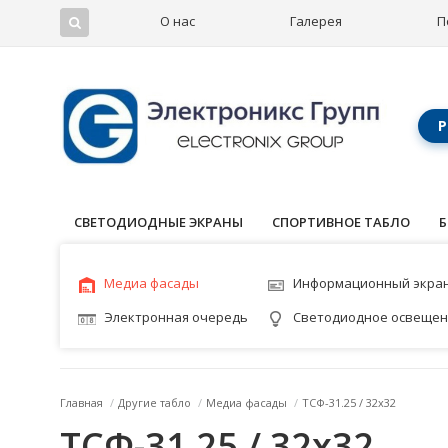
О нас
Галерея
П
Р
СВЕТОДИОДНЫЕ ЭКРАНЫ
СПОРТИВНОЕ ТАБЛО
Б
Медиа фасады
Информационный экра
Электронная очередь
Светодиодное освеще
Главная
/
Другие табло
/
Медиа фасады
/
ТСФ-31.25 / 32x32
ТСФ-31.25 / 32x32