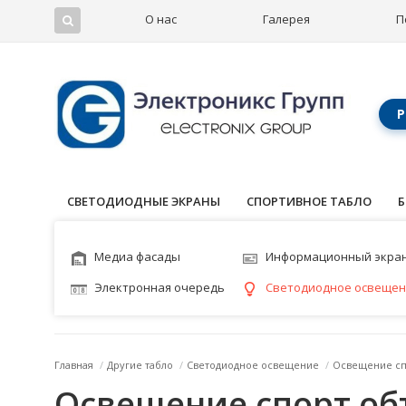
О нас
Галерея
П
Р
СВЕТОДИОДНЫЕ ЭКРАНЫ
СПОРТИВНОЕ ТАБЛО
Б
Медиа фасады
Информационный экра
Электронная очередь
Светодиодное освеще
Главная
/
Другие табло
/
Светодиодное освещение
/
Освещение сп
Освещение спорт об