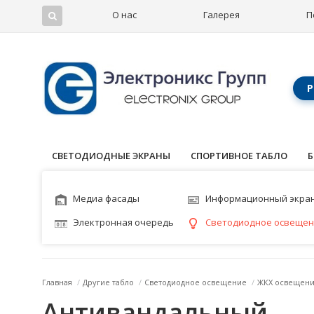
О нас
Галерея
П
Р
СВЕТОДИОДНЫЕ ЭКРАНЫ
СПОРТИВНОЕ ТАБЛО
Б
Медиа фасады
Информационный экра
Электронная очередь
Светодиодное освеще
Главная
/
Другие табло
/
Светодиодное освещение
/
ЖКХ освещен
Антивандальный