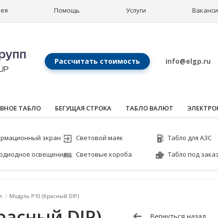
рея
Помощь
Услуги
Ваканс
Рассчитать стоимость
info@elgp.ru
ВНОЕ ТАБЛО
БЕГУЩАЯ СТРОКА
ТАБЛО ВАЛЮТ
ЭЛЕКТРО
рмационный экран
Световой маяк
Табло для АЗС
одиодное освещение
Световые короба
Табло под зака
и
/
Модуль P10 (Красный DIP)
расный DIP)
Вернуться назад