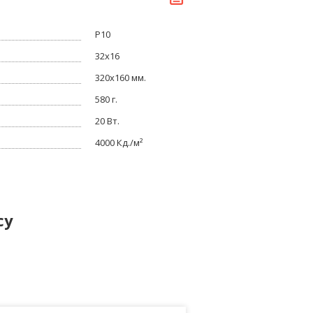
P10
32x16
320x160 мм.
580 г.
20 Вт.
4000 Кд./м²
су