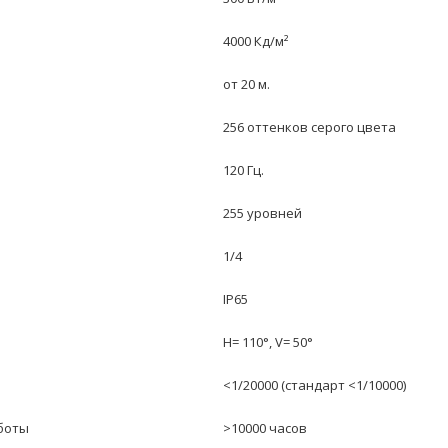
4000 Кд/м²
от 20 м.
256 оттенков серого цвета
120 Гц.
255 уровней
1/4
IP65
H= 110°, V= 50°
<1/20000 (стандарт <1/10000)
боты
>10000 часов