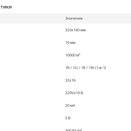
стики
Значение
320х160 мм.
10 мм.
10000 м²
1R / 1G / 1B / 1W (1-в-1)
32х16
220V±10 В.
20 мА
5 В
300 Вт/м²