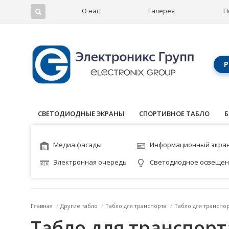
О нас
Галерея
П
Р
СВЕТОДИОДНЫЕ ЭКРАНЫ
СПОРТИВНОЕ ТАБЛО
Б
Медиа фасады
Информационный экра
Электронная очередь
Светодиодное освеще
Главная
/
Другие табло
/
Табло для транспорта
/
Табло для транспо
Табло для транспор