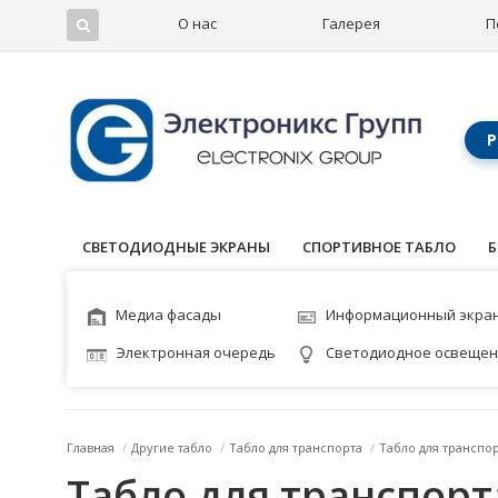
О нас
Галерея
П
Р
СВЕТОДИОДНЫЕ ЭКРАНЫ
СПОРТИВНОЕ ТАБЛО
Б
Медиа фасады
Информационный экра
Электронная очередь
Светодиодное освеще
Главная
/
Другие табло
/
Табло для транспорта
/
Табло для транспо
Табло для транспор