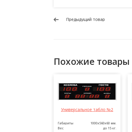
Предыдущий товар
Похожие товары
рсальное табло №3
Универсальное табло №2
1400х640х60 мм.
Габариты
1000х560х60 мм.
до 15 кг.
Вес
до 15 кг.