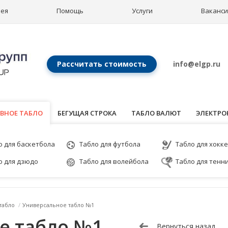
рея
Помощь
Услуги
Ваканс
Рассчитать стоимость
info@elgp.ru
ВНОЕ ТАБЛО
ВНОЕ ТАБЛО
БЕГУЩАЯ СТРОКА
ТАБЛО ВАЛЮТ
ЭЛЕКТРО
о для баскетбола
Табло для футбола
Табло для хокк
о для дзюдо
Табло для волейбола
Табло для тенн
табло
/
Универсальное табло №1
е табло №1
Вернуться назад