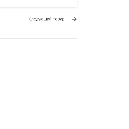
Следующий товар
Универсальное табло №3
.
Габариты
1400х640х60 мм.
.
Вес
до 15 кг.