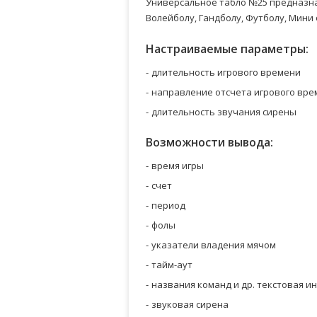
Универсальное табло №25 предназн
Волейболу, Гандболу, Футболу, Мини
Настраиваемые параметры:
длительность игрового времени
направление отсчета игрового врем
длительность звучания сирены
Возможности вывода:
время игры
счет
период
фолы
указатели владения мячом
тайм-аут
названия команд и др. текстовая 
звуковая сирена