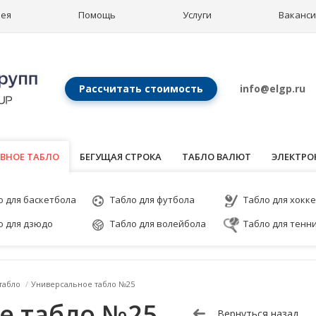
рея
Помощь
Услуги
Ваканс
Рассчитать стоимость
info@elgp.ru
ВНОЕ ТАБЛО
ВНОЕ ТАБЛО
БЕГУЩАЯ СТРОКА
ТАБЛО ВАЛЮТ
ЭЛЕКТРО
о для баскетбола
Табло для футбола
Табло для хокк
о для дзюдо
Табло для волейбола
Табло для тенн
табло
/
Универсальное табло №25
е табло №25
Вернуться назад