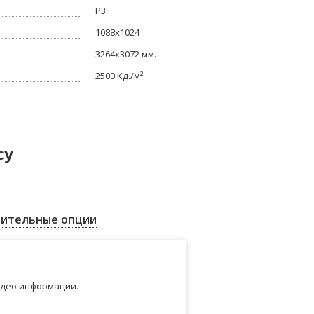
P3
1088x1024
3264x3072 мм.
2500 Кд./м²
су
ительные опции
идео информации.