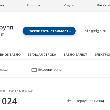
рея
Помощь
Услуги
Ваканс
Рассчитать стоимость
info@elgp.ru
ВНОЕ ТАБЛО
БЕГУЩАЯ СТРОКА
ТАБЛО ВАЛЮТ
ЭЛЕКТРО
улицы
Видеовитрины
ния
/
ТСЭ-3 / 1088 x 1024
1024
Вернуться назад