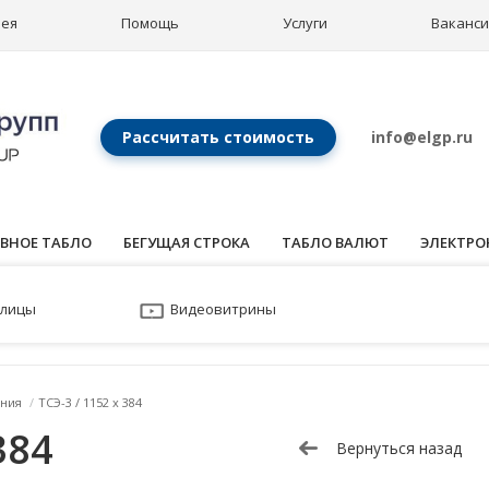
рея
Помощь
Услуги
Ваканс
Рассчитать стоимость
info@elgp.ru
ВНОЕ ТАБЛО
БЕГУЩАЯ СТРОКА
ТАБЛО ВАЛЮТ
ЭЛЕКТРО
улицы
Видеовитрины
ния
/
ТСЭ-3 / 1152 x 384
384
Вернуться назад