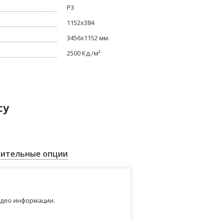
P3
1152x384
3456x1152 мм.
2500 Кд./м²
су
ительные опции
идео информации.