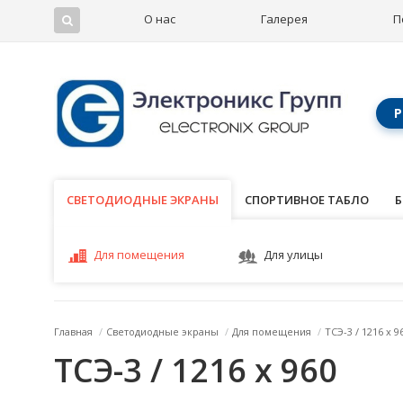
О нас
Галерея
П
Р
СВЕТОДИОДНЫЕ ЭКРАНЫ
СВЕТОДИОДНЫЕ ЭКРАНЫ
СПОРТИВНОЕ ТАБЛО
Б
Для помещения
Для улицы
Главная
/
Светодиодные экраны
/
Для помещения
/
ТСЭ-3 / 1216 x 9
ТСЭ-3 / 1216 x 960