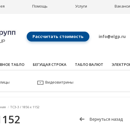
рея
Помощь
Услуги
Ваканс
Рассчитать стоимость
info@elgp.ru
ВНОЕ ТАБЛО
БЕГУЩАЯ СТРОКА
ТАБЛО ВАЛЮТ
ЭЛЕКТРО
улицы
Видеовитрины
ния
/
ТСЭ-3 / 1856 x 1152
1152
Вернуться назад