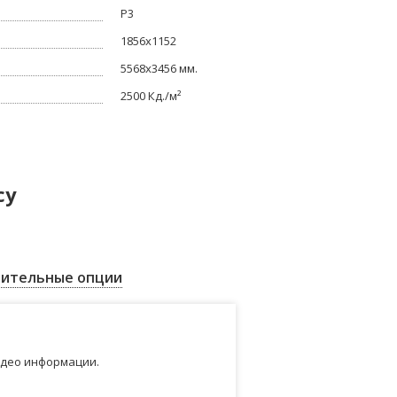
P3
1856x1152
5568x3456 мм.
2500 Кд./м²
су
ительные опции
идео информации.