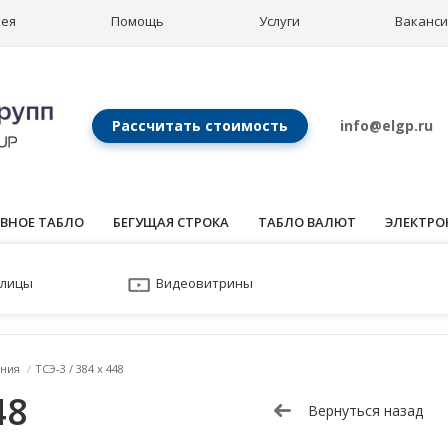
рея
Помощь
Услуги
Ваканс
Рассчитать стоимость
info@elgp.ru
ВНОЕ ТАБЛО
БЕГУЩАЯ СТРОКА
ТАБЛО ВАЛЮТ
ЭЛЕКТРО
улицы
Видеовитрины
ния
/
ТСЭ-3 / 384 x 448
48
Вернуться назад