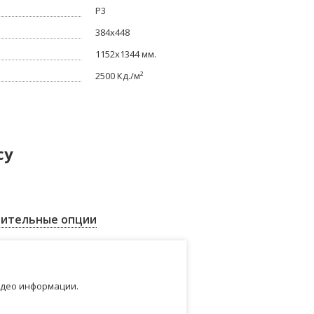
P3
384x448
1152x1344 мм.
2500 Кд./м²
су
ительные опции
идео информации.