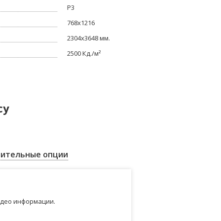
P3
768x1216
2304x3648 мм.
2500 Кд./м²
су
ительные опции
идео информации.