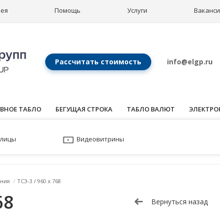
рея
Помощь
Услуги
Ваканс
Рассчитать стоимость
info@elgp.ru
ВНОЕ ТАБЛО
БЕГУЩАЯ СТРОКА
ТАБЛО ВАЛЮТ
ЭЛЕКТРО
улицы
Видеовитрины
ния
/
ТСЭ-3 / 960 x 768
68
Вернуться назад