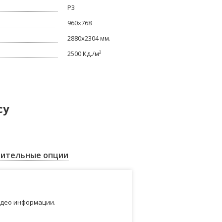
P3
960x768
2880x2304 мм.
2500 Кд./м²
су
ительные опции
идео информации.