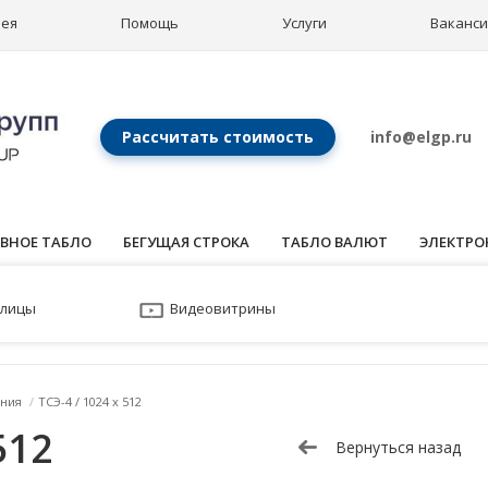
рея
Помощь
Услуги
Ваканс
Рассчитать стоимость
info@elgp.ru
ВНОЕ ТАБЛО
БЕГУЩАЯ СТРОКА
ТАБЛО ВАЛЮТ
ЭЛЕКТРО
улицы
Видеовитрины
ния
/
ТСЭ-4 / 1024 x 512
512
Вернуться назад