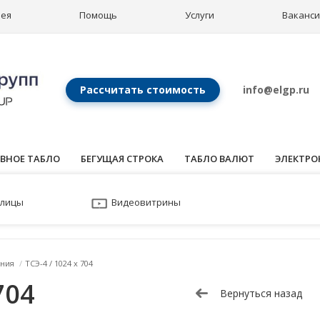
рея
Помощь
Услуги
Ваканс
Рассчитать стоимость
info@elgp.ru
ВНОЕ ТАБЛО
БЕГУЩАЯ СТРОКА
ТАБЛО ВАЛЮТ
ЭЛЕКТРО
улицы
Видеовитрины
ния
/
ТСЭ-4 / 1024 x 704
704
Вернуться назад