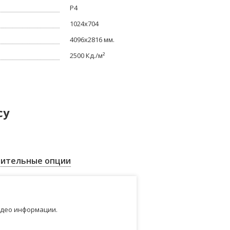
P4
1024x704
4096x2816 мм.
2500 Кд./м²
су
ительные опции
идео информации.