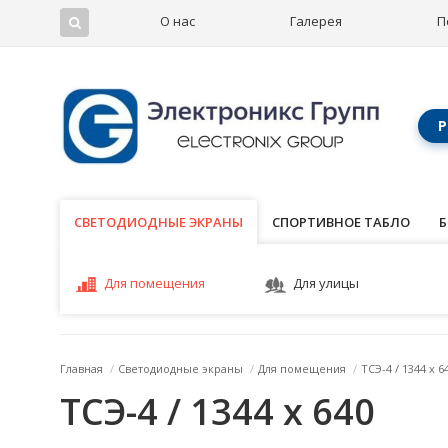
О нас
Галерея
П
Р
СВЕТОДИОДНЫЕ ЭКРАНЫ
СВЕТОДИОДНЫЕ ЭКРАНЫ
СПОРТИВНОЕ ТАБЛО
Б
Для помещения
Для улицы
Главная
/
Светодиодные экраны
/
Для помещения
/
ТСЭ-4 / 1344 x 6
ТСЭ-4 / 1344 x 640