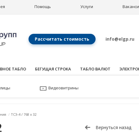
рея
Помощь
Услуги
Ваканс
Рассчитать стоимость
info@elgp.ru
ВНОЕ ТАБЛО
БЕГУЩАЯ СТРОКА
ТАБЛО ВАЛЮТ
ЭЛЕКТРО
улицы
Видеовитрины
ния
/
ТСЭ-4 / 768 x 32
2
Вернуться назад