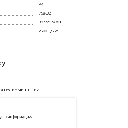
P4
768x32
3072x128 мм.
2500 Кд./м²
су
ительные опции
идео информации.