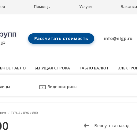
рея
Помощь
Услуги
Ваканс
Рассчитать стоимость
info@elgp.ru
ВНОЕ ТАБЛО
БЕГУЩАЯ СТРОКА
ТАБЛО ВАЛЮТ
ЭЛЕКТРО
улицы
Видеовитрины
ния
/
ТСЭ-4 / 896 x 800
00
Вернуться назад