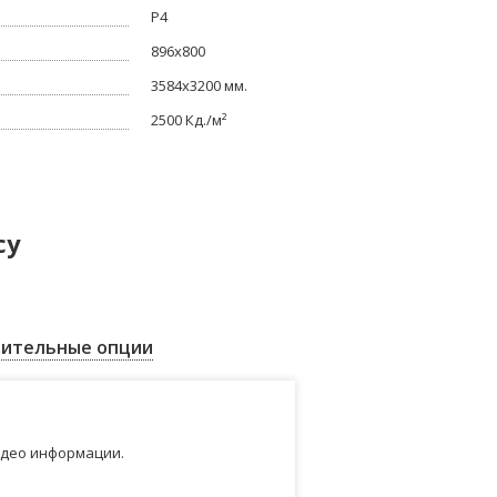
P4
896x800
3584x3200 мм.
2500 Кд./м²
су
ительные опции
идео информации.