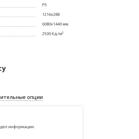
Р5
1216x288
6080x1440 мм.
2500 Кд./м²
су
ительные опции
идео информации.