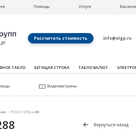
рея
Помощь
Услуги
Ваканс
Рассчитать стоимость
info@elgp.ru
ВНОЕ ТАБЛО
БЕГУЩАЯ СТРОКА
ТАБЛО ВАЛЮТ
ЭЛЕКТРО
улицы
Видеовитрины
ния
/
ТСЭ-5 / 1216 x 288
288
Вернуться назад