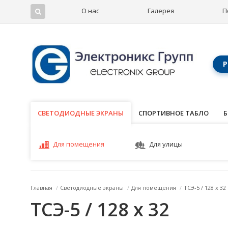
О нас
Галерея
П
Р
СВЕТОДИОДНЫЕ ЭКРАНЫ
СВЕТОДИОДНЫЕ ЭКРАНЫ
СПОРТИВНОЕ ТАБЛО
Б
Для помещения
Для улицы
Главная
/
Светодиодные экраны
/
Для помещения
/
ТСЭ-5 / 128 x 32
ТСЭ-5 / 128 x 32