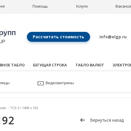
рея
Помощь
Услуги
Ваканс
Рассчитать стоимость
info@elgp.ru
ВНОЕ ТАБЛО
БЕГУЩАЯ СТРОКА
ТАБЛО ВАЛЮТ
ЭЛЕКТРО
улицы
Видеовитрины
ния
/
ТСЭ-5 / 1408 x 192
192
Вернуться назад