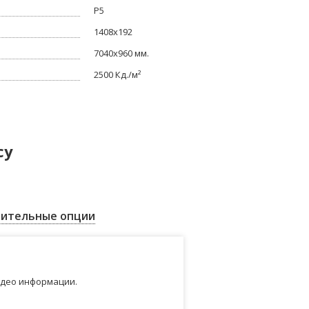
Р5
1408x192
7040x960 мм.
2500 Кд./м²
су
ительные опции
идео информации.