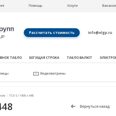
рея
Помощь
Услуги
Ваканс
Рассчитать стоимость
info@elgp.ru
ВНОЕ ТАБЛО
БЕГУЩАЯ СТРОКА
ТАБЛО ВАЛЮТ
ЭЛЕКТРО
улицы
Видеовитрины
ния
/
ТСЭ-5 / 1408 x 448
448
Вернуться назад