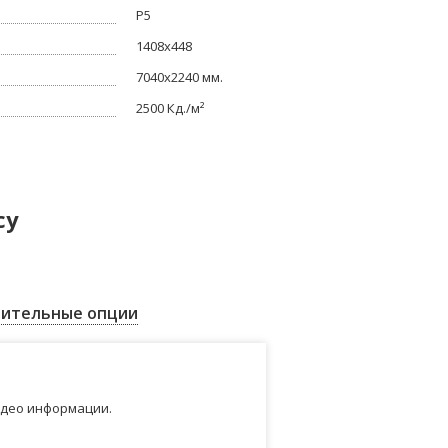
Р5
1408x448
7040x2240 мм.
2500 Кд./м²
су
ительные опции
идео информации.