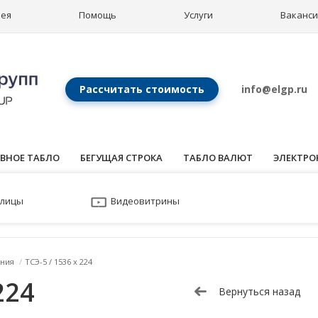
рея
Помощь
Услуги
Ваканс
Рассчитать стоимость
info@elgp.ru
ВНОЕ ТАБЛО
БЕГУЩАЯ СТРОКА
ТАБЛО ВАЛЮТ
ЭЛЕКТРО
улицы
Видеовитрины
ния
/
ТСЭ-5 / 1536 x 224
224
Вернуться назад