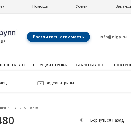
рея
Помощь
Услуги
Ваканс
Рассчитать стоимость
info@elgp.ru
ВНОЕ ТАБЛО
БЕГУЩАЯ СТРОКА
ТАБЛО ВАЛЮТ
ЭЛЕКТРО
улицы
Видеовитрины
ния
/
ТСЭ-5 / 1536 x 480
480
Вернуться назад