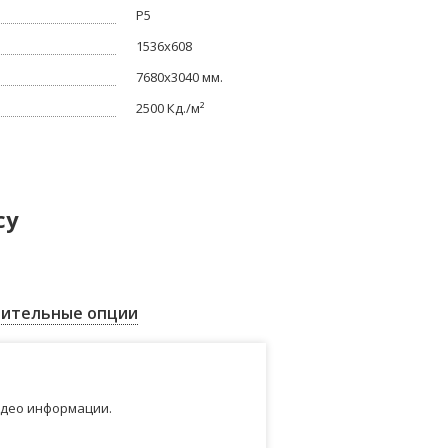
Р5
1536x608
7680x3040 мм.
2500 Кд./м²
су
ительные опции
идео информации.