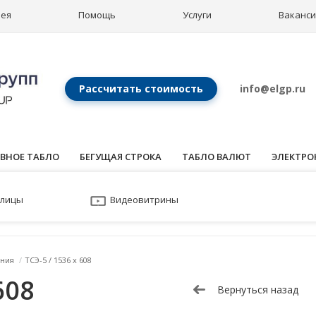
рея
Помощь
Услуги
Ваканс
Рассчитать стоимость
info@elgp.ru
ВНОЕ ТАБЛО
БЕГУЩАЯ СТРОКА
ТАБЛО ВАЛЮТ
ЭЛЕКТРО
улицы
Видеовитрины
ния
/
ТСЭ-5 / 1536 x 608
608
Вернуться назад