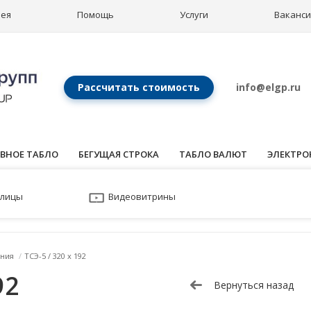
рея
Помощь
Услуги
Ваканс
Рассчитать стоимость
info@elgp.ru
ВНОЕ ТАБЛО
БЕГУЩАЯ СТРОКА
ТАБЛО ВАЛЮТ
ЭЛЕКТРО
улицы
Видеовитрины
ния
/
ТСЭ-5 / 320 x 192
92
Вернуться назад