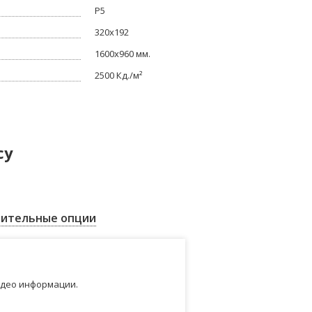
Р5
320x192
1600x960 мм.
2500 Кд./м²
су
ительные опции
идео информации.