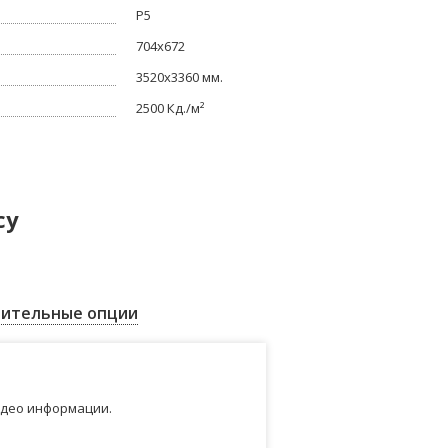
Р5
704x672
3520x3360 мм.
2500 Кд./м²
су
ительные опции
идео информации.