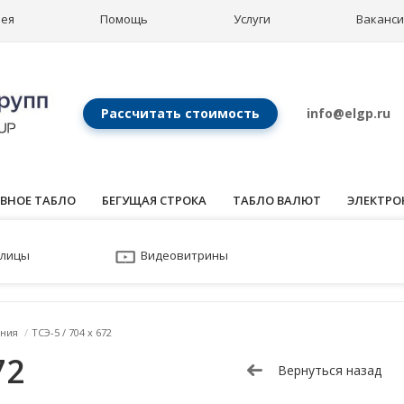
рея
Помощь
Услуги
Ваканс
Рассчитать стоимость
info@elgp.ru
ВНОЕ ТАБЛО
БЕГУЩАЯ СТРОКА
ТАБЛО ВАЛЮТ
ЭЛЕКТРО
улицы
Видеовитрины
ния
/
ТСЭ-5 / 704 x 672
72
Вернуться назад