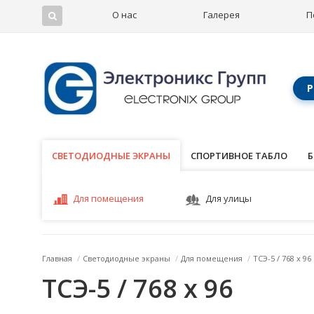
О нас
Галерея
П
Р
СВЕТОДИОДНЫЕ ЭКРАНЫ
СВЕТОДИОДНЫЕ ЭКРАНЫ
СПОРТИВНОЕ ТАБЛО
Б
Для помещения
Для улицы
Главная
/
Светодиодные экраны
/
Для помещения
/
ТСЭ-5 / 768 x 96
ТСЭ-5 / 768 x 96