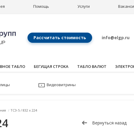
рея
Помощь
Услуги
Ваканс
Рассчитать стоимость
info@elgp.ru
ВНОЕ ТАБЛО
БЕГУЩАЯ СТРОКА
ТАБЛО ВАЛЮТ
ЭЛЕКТРО
улицы
Видеовитрины
ния
/
ТСЭ-5 / 832 x 224
24
Вернуться назад