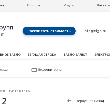
рея
Помощь
Услуги
Ваканс
Рассчитать стоимость
info@elgp.ru
ВНОЕ ТАБЛО
БЕГУЩАЯ СТРОКА
ТАБЛО ВАЛЮТ
ЭЛЕКТРО
улицы
Видеовитрины
ния
/
ТСЭ-5 / 896 x 512
12
Вернуться назад