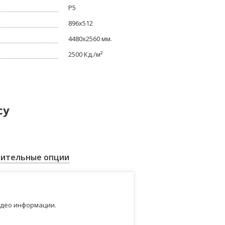
Р5
896x512
4480x2560 мм.
2500 Кд./м²
су
ительные опции
идео информации.