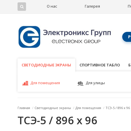
О нас
Галерея
П
Р
СВЕТОДИОДНЫЕ ЭКРАНЫ
СВЕТОДИОДНЫЕ ЭКРАНЫ
СПОРТИВНОЕ ТАБЛО
Б
Для помещения
Для улицы
Главная
/
Светодиодные экраны
/
Для помещения
/
ТСЭ-5 / 896 x 96
ТСЭ-5 / 896 x 96