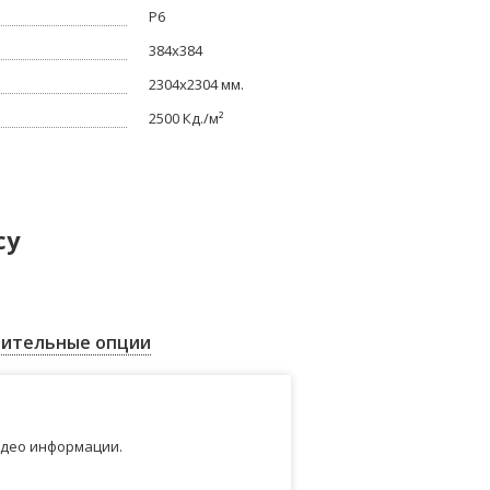
Р6
384x384
2304x2304 мм.
2500 Кд./м²
су
ительные опции
идео информации.