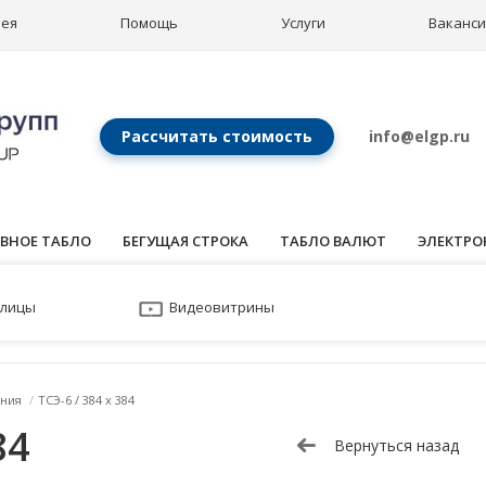
рея
Помощь
Услуги
Ваканс
Рассчитать стоимость
info@elgp.ru
ВНОЕ ТАБЛО
БЕГУЩАЯ СТРОКА
ТАБЛО ВАЛЮТ
ЭЛЕКТРО
улицы
Видеовитрины
ния
/
ТСЭ-6 / 384 x 384
84
Вернуться назад