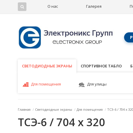
О нас
Галерея
П
Р
СВЕТОДИОДНЫЕ ЭКРАНЫ
СВЕТОДИОДНЫЕ ЭКРАНЫ
СПОРТИВНОЕ ТАБЛО
Б
Для помещения
Для улицы
Главная
/
Светодиодные экраны
/
Для помещения
/
ТСЭ-6 / 704 x 32
ТСЭ-6 / 704 x 320