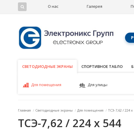
О нас
Галерея
П
Р
СВЕТОДИОДНЫЕ ЭКРАНЫ
СВЕТОДИОДНЫЕ ЭКРАНЫ
СПОРТИВНОЕ ТАБЛО
Б
Для помещения
Для улицы
Главная
/
Светодиодные экраны
/
Для помещения
/
ТСЭ-7,62 / 224 x
ТСЭ-7,62 / 224 x 544