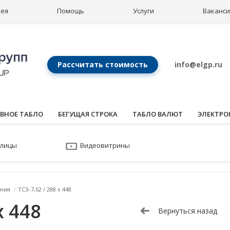
рея
Помощь
Услуги
Ваканс
Рассчитать стоимость
info@elgp.ru
ВНОЕ ТАБЛО
БЕГУЩАЯ СТРОКА
ТАБЛО ВАЛЮТ
ЭЛЕКТРО
улицы
Видеовитрины
ния
/
ТСЭ-7,62 / 288 x 448
x 448
Вернуться назад