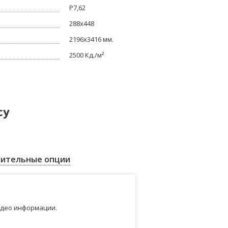
P7,62
288x448
2196x3416 мм.
2500 Кд./м²
су
ительные опции
идео информации.