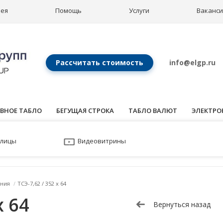
рея
Помощь
Услуги
Ваканс
Рассчитать стоимость
info@elgp.ru
ВНОЕ ТАБЛО
БЕГУЩАЯ СТРОКА
ТАБЛО ВАЛЮТ
ЭЛЕКТРО
улицы
Видеовитрины
ния
/
ТСЭ-7,62 / 352 x 64
x 64
Вернуться назад