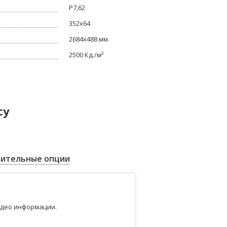
P7,62
352x64
2684x488 мм.
2500 Кд./м²
су
ительные опции
идео информации.