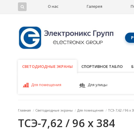
О нас
Галерея
П
Р
СВЕТОДИОДНЫЕ ЭКРАНЫ
СВЕТОДИОДНЫЕ ЭКРАНЫ
СПОРТИВНОЕ ТАБЛО
Б
Для помещения
Для улицы
Главная
/
Светодиодные экраны
/
Для помещения
/
ТСЭ-7,62 / 96 x 
ТСЭ-7,62 / 96 x 384