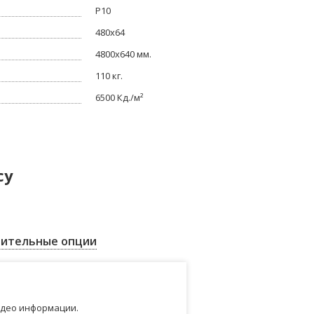
P10
480x64
4800x640 мм.
110 кг.
6500 Кд./м²
су
ительные опции
идео информации.