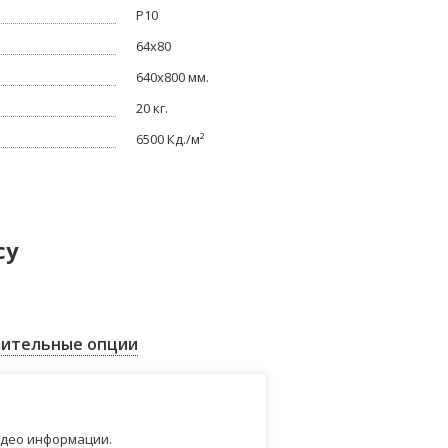
P10
64x80
640x800 мм.
20 кг.
6500 Кд./м²
су
ительные опции
идео информации.