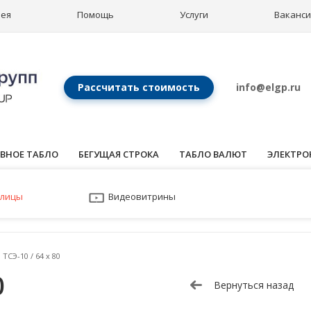
рея
Помощь
Услуги
Ваканс
Рассчитать стоимость
info@elgp.ru
ВНОЕ ТАБЛО
БЕГУЩАЯ СТРОКА
ТАБЛО ВАЛЮТ
ЭЛЕКТРО
улицы
Видеовитрины
ТСЭ-10 / 64 x 80
0
Вернуться назад