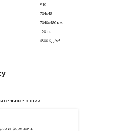
P10
704x48
7040x480 мм.
120 кг.
6500 Кд./м²
су
ительные опции
идео информации.