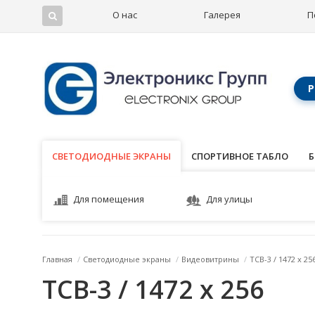
О нас
Галерея
П
Р
СВЕТОДИОДНЫЕ ЭКРАНЫ
СВЕТОДИОДНЫЕ ЭКРАНЫ
СПОРТИВНОЕ ТАБЛО
Б
Для помещения
Для улицы
Главная
/
Светодиодные экраны
/
Видеовитрины
/
ТСВ-3 / 1472 x 25
ТСВ-3 / 1472 x 256