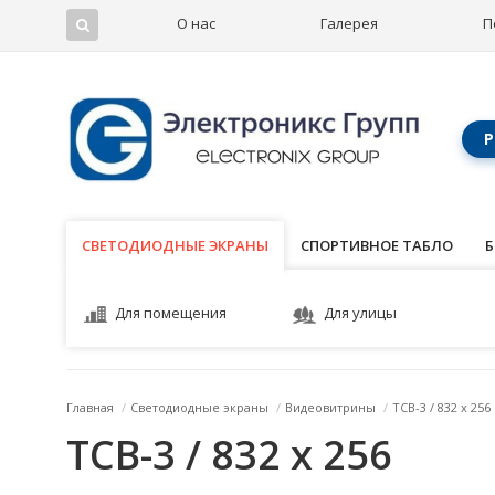
О нас
Галерея
П
Р
СВЕТОДИОДНЫЕ ЭКРАНЫ
СВЕТОДИОДНЫЕ ЭКРАНЫ
СПОРТИВНОЕ ТАБЛО
Б
Для помещения
Для улицы
Главная
/
Светодиодные экраны
/
Видеовитрины
/
ТСВ-3 / 832 x 256
ТСВ-3 / 832 x 256