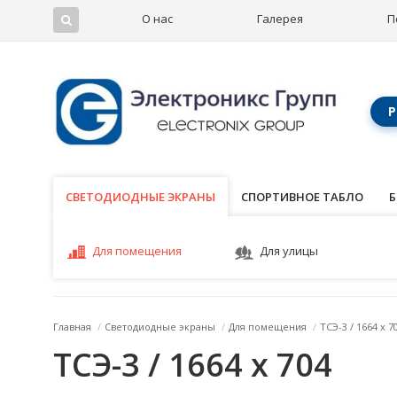
О нас
Галерея
П
Р
СВЕТОДИОДНЫЕ ЭКРАНЫ
СВЕТОДИОДНЫЕ ЭКРАНЫ
СПОРТИВНОЕ ТАБЛО
Б
Для помещения
Для улицы
Главная
/
Светодиодные экраны
/
Для помещения
/
ТСЭ-3 / 1664 x 7
ТСЭ-3 / 1664 x 704