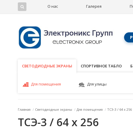
О нас
Галерея
П
Р
СВЕТОДИОДНЫЕ ЭКРАНЫ
СВЕТОДИОДНЫЕ ЭКРАНЫ
СПОРТИВНОЕ ТАБЛО
Б
Для помещения
Для улицы
Главная
/
Светодиодные экраны
/
Для помещения
/
ТСЭ-3 / 64 x 256
ТСЭ-3 / 64 x 256